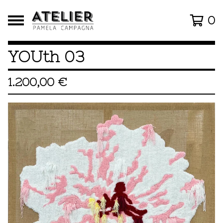
0
YOUth 03
1.200,00
€