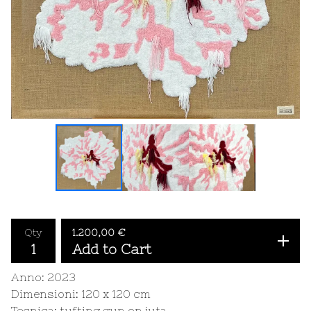
Qty
1.200,00
€
Add to Cart
Anno: 2023
Dimensioni: 120 x 120 cm
Tecnica: tufting gun on juta