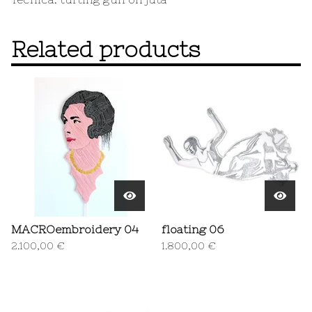
Related products
MACROembroidery 04
floating 06
2.100,00
€
1.800,00
€